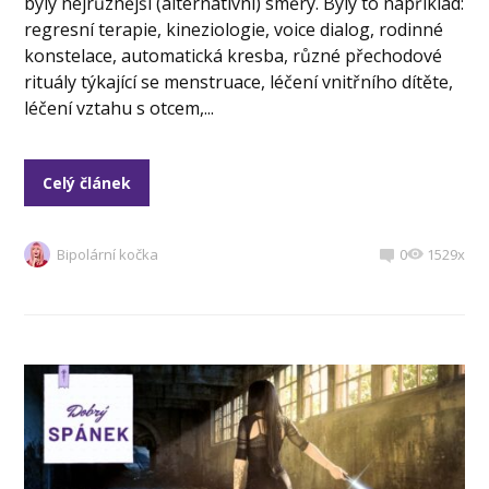
byly nejrůznější (alternativní) směry. Byly to například:
regresní terapie, kineziologie, voice dialog, rodinné
konstelace, automatická kresba, různé přechodové
rituály týkající se menstruace, léčení vnitřního dítěte,
léčení vztahu s otcem,...
Celý článek
Bipolární kočka
0
1529x