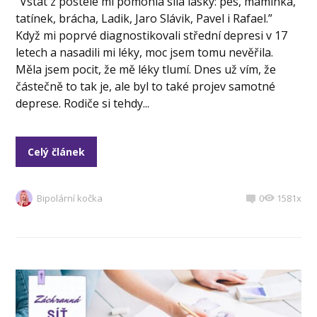
“Vstát z postele mi pomohla síla lásky: pes, maminka,
tatínek, brácha, Ladik, Jaro Slávik, Pavel i Rafael.”
Když mi poprvé diagnostikovali střední depresi v 17
letech a nasadili mi léky, moc jsem tomu nevěřila.
Měla jsem pocit, že mě léky tlumí. Dnes už vím, že
částečně to tak je, ale byl to také projev samotné
deprese. Rodiče si tehdy...
Celý článek
Bipolární kočka
0
1581x