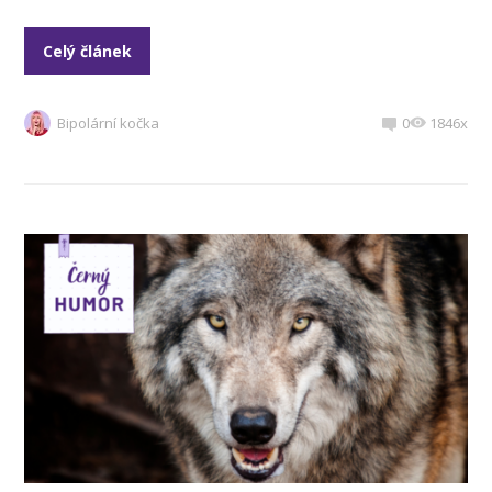
Celý článek
Bipolární kočka
0
1846x