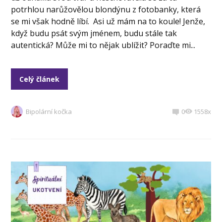
potrhlou narůžovělou blondýnu z fotobanky, která
se mi však hodně líbí. Asi už mám na to koule! Jenže,
když budu psát svým jménem, budu stále tak
autentická? Může mi to nějak ublížit? Poraďte mi...
Celý článek
Bipolární kočka
0
1558x