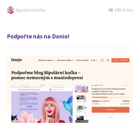
Bipolární kočka
2
2541x
Podpořte nás na Donio!