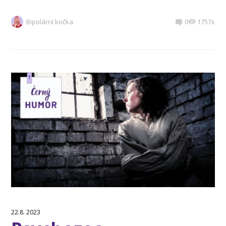
Bipolární kočka
0
1757x
22.8. 2023