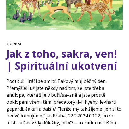
2.3. 2024
Jak z toho, sakra, ven!
| Spirituální ukotvení
Podtitul: Hráči se smrtí: Takový můj běžný den.
Přemýšleli už jste někdy nad tím, že jste třeba
antilopa, která žije v buši/savaně a jste prostě
obklopeni všemi těmi predátory (lvi, hyeny, levharti,
gepardi, šakali a další)? “Jenže my tak žijeme, jen si to
neuvědomujeme,” já (Praha, 22.2.2024 00:22; pozn.
místo a čas vždy důležitý, proč? – to zatím netuším) ...