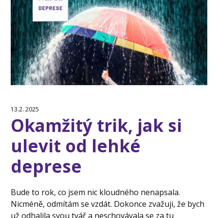
13.2. 2025
Okamžitý trik, jak si
ulevit od lehké
deprese
Bude to rok, co jsem nic kloudného nenapsala.
Nicméně, odmítám se vzdát. Dokonce zvažuji, že bych
už odhalila svou tvář a neschovávala se za tu