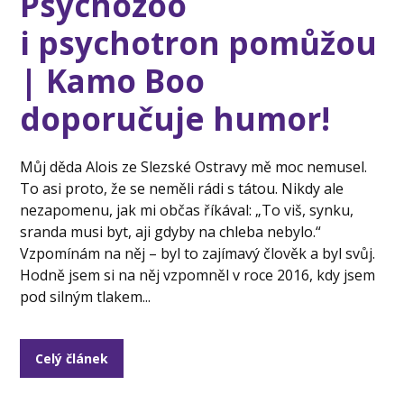
Psychozoo
i psychotron pomůžou
| Kamo Boo
doporučuje humor!
Můj děda Alois ze Slezské Ostravy mě moc nemusel.
To asi proto, že se neměli rádi s tátou. Nikdy ale
nezapomenu, jak mi občas říkával: „To viš, synku,
sranda musi byt, aji gdyby na chleba nebylo.“
Vzpomínám na něj – byl to zajímavý člověk a byl svůj.
Hodně jsem si na něj vzpomněl v roce 2016, kdy jsem
pod silným tlakem...
Celý článek