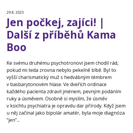
29.8. 2023
Jen počkej, zajíci! |
Další z příběhů Kama
Boo
Ke svému druhému psychotronovi jsem chodil rád,
pokud mi teda zrovna nebylo pekelně blbě. Byl to
vyšší charismatický muž s hedvábným témbrem
v basbarytonovém hlase. Ve dveřích ordinace
každého pacienta zdravil jménem, pevným podáním
ruky a úsměvem. Osobně si myslím, že úsměv
v ksichtu psychiatra je opravdu dar přírody. Když jsem
u něj začínal jako bipolár amatér, byla moje diagnóza
“jen”...