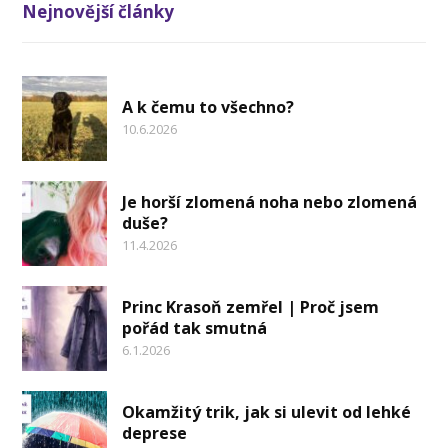
Nejnovější články
A k čemu to všechno?
10.6.2026
Je horší zlomená noha nebo zlomená
duše?
11.4.2026
Princ Krasoň zemřel | Proč jsem
pořád tak smutná
6.1.2026
Okamžitý trik, jak si ulevit od lehké
deprese