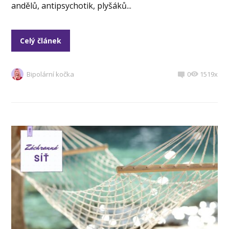
andělů, antipsychotik, plyšáků...
Celý článek
Bipolární kočka
0
1519x