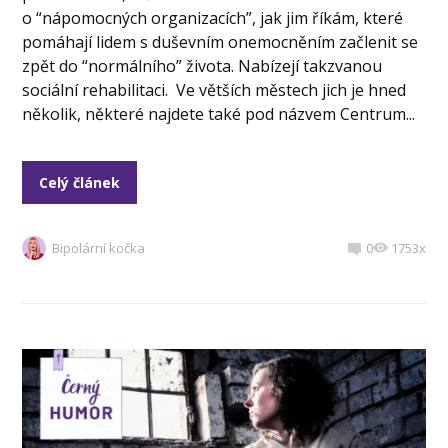
o “nápomocných organizacích”, jak jim říkám, které
pomáhají lidem s duševním onemocněním začlenit se
zpět do “normálního” života. Nabízejí takzvanou
sociální rehabilitaci. Ve větších městech jich je hned
několik, některé najdete také pod názvem Centrum...
Celý článek
Bipolární kočka
0
1753x