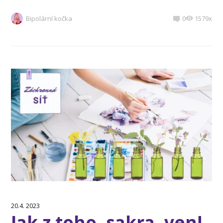
Bipolární kočka
0
1579x
20.4. 2023
Jak z toho, sakra, ven!