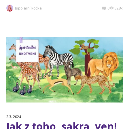
Bipolární kočka
0
328x
2.3. 2024
Jak z toho, sakra, ven!