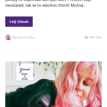
nevstaneš, tak se to všechno zhorší: Možná...
Celý článek
Bipolární kočka
0
186x