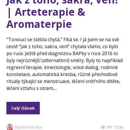
| Arteterapie &
Aromaterpie
“Tonoucí se stébla chytá,” říká se. I já jsem se na své
cestě “Jak z toho, sakra, ven!” chytala všeho, co bylo
po ruce. Ještě před diagnózou BAPky v roce 2016 to
byly nejrůznější (alternativní) směry. Byly to například:
regresní terapie, kineziologie, voice dialog, rodinné
konstelace, automatická kresba, různé přechodové
rituály týkající se menstruace, léčení vnitřního dítěte,
léčení vztahu s otcem,...
Celý článek
Bipolární kočka
0
1528x