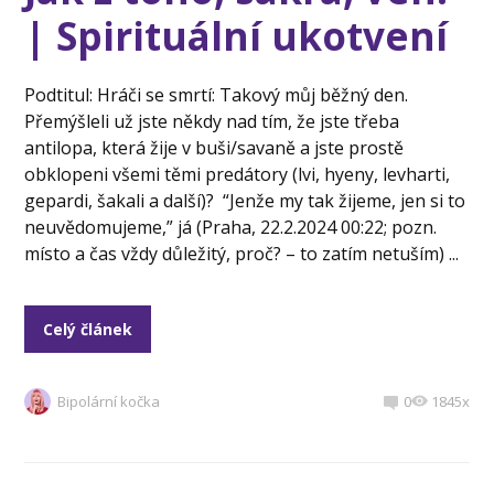
| Spirituální ukotvení
Podtitul: Hráči se smrtí: Takový můj běžný den.
Přemýšleli už jste někdy nad tím, že jste třeba
antilopa, která žije v buši/savaně a jste prostě
obklopeni všemi těmi predátory (lvi, hyeny, levharti,
gepardi, šakali a další)? “Jenže my tak žijeme, jen si to
neuvědomujeme,” já (Praha, 22.2.2024 00:22; pozn.
místo a čas vždy důležitý, proč? – to zatím netuším) ...
Celý článek
Bipolární kočka
0
1845x