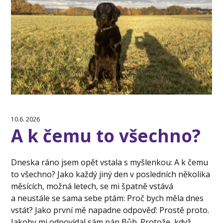
10.6. 2026
A k čemu to všechno?
Dneska ráno jsem opět vstala s myšlenkou: A k čemu
to všechno? Jako každý jiný den v posledních několika
měsících, možná letech, se mi špatně vstává
a neustále se sama sebe ptám: Proč bych měla dnes
vstát? Jako první mě napadne odpověď: Prostě proto.
Jakoby mi odpovídal sám pán Bůh. Protože, když