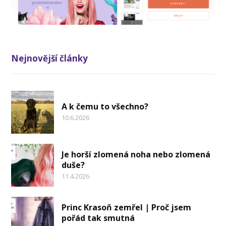
Nejnovější články
A k čemu to všechno?
10.6.2026
Je horší zlomená noha nebo zlomená
duše?
11.4.2026
Princ Krasoň zemřel | Proč jsem
pořád tak smutná