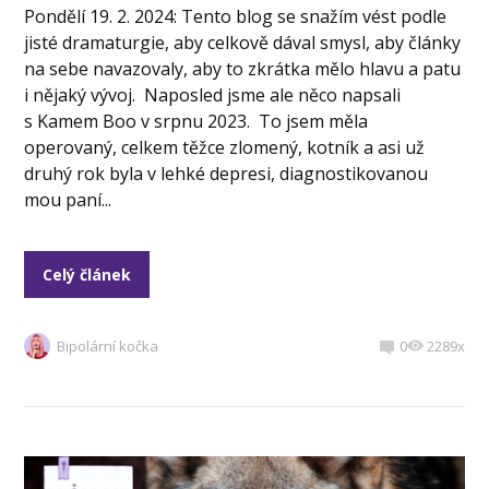
Pondělí 19. 2. 2024: Tento blog se snažím vést podle
jisté dramaturgie, aby celkově dával smysl, aby články
na sebe navazovaly, aby to zkrátka mělo hlavu a patu
i nějaký vývoj. Naposled jsme ale něco napsali
s Kamem Boo v srpnu 2023. To jsem měla
operovaný, celkem těžce zlomený, kotník a asi už
druhý rok byla v lehké depresi, diagnostikovanou
mou paní...
Celý článek
Bipolární kočka
0
2289x