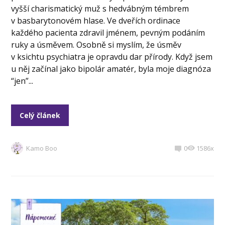
vyšší charismatický muž s hedvábným témbrem
v basbarytonovém hlase. Ve dveřích ordinace
každého pacienta zdravil jménem, pevným podáním
ruky a úsměvem. Osobně si myslím, že úsměv
v ksichtu psychiatra je opravdu dar přírody. Když jsem
u něj začínal jako bipolár amatér, byla moje diagnóza
“jen”...
Celý článek
Kamo Boo
0
1586x