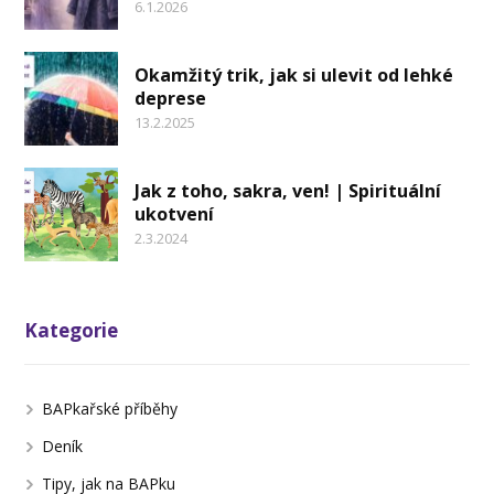
6.1.2026
Okamžitý trik, jak si ulevit od lehké
deprese
13.2.2025
Jak z toho, sakra, ven! | Spirituální
ukotvení
2.3.2024
Kategorie
BAPkařské příběhy
Deník
Tipy, jak na BAPku