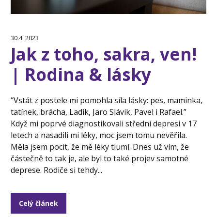
30.4. 2023
Jak z toho, sakra, ven!
| Rodina & lásky
“Vstát z postele mi pomohla síla lásky: pes, maminka,
tatínek, brácha, Ladik, Jaro Slávik, Pavel i Rafael.”
Když mi poprvé diagnostikovali střední depresi v 17
letech a nasadili mi léky, moc jsem tomu nevěřila.
Měla jsem pocit, že mě léky tlumí. Dnes už vím, že
částečně to tak je, ale byl to také projev samotné
deprese. Rodiče si tehdy...
Celý článek