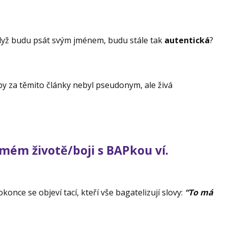
dyž budu psát svým jménem, budu stále tak
autentická
?
yby za těmito články nebyl pseudonym, ale živá
mém životě/boji s BAPkou ví.
okonce se objeví tací, kteří vše bagatelizují slovy:
“To má