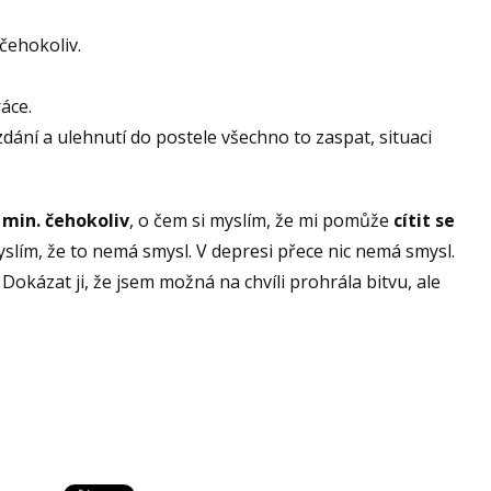
 čehokoliv.
ráce.
dání a ulehnutí do postele všechno to zaspat, situaci
 min. čehokoliv
, o čem si myslím, že mi pomůže
cítit se
yslím, že to nemá smysl. V depresi přece nic nemá smysl.
to! Dokázat ji, že jsem možná na chvíli prohrála bitvu, ale