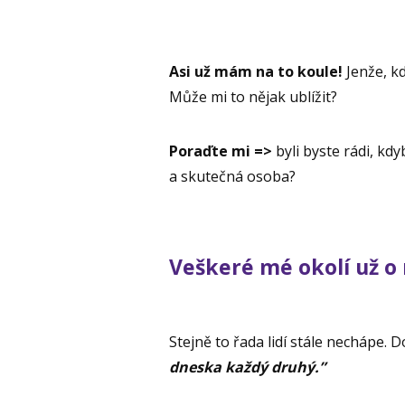
Asi už mám na to koule!
Jenže, k
Může mi to nějak ublížit?
Poraďte mi =>
byli byste rádi, kd
a skutečná osoba?
Veškeré mé okolí už o 
Stejně to řada lidí stále nechápe. D
dneska každý druhý.”