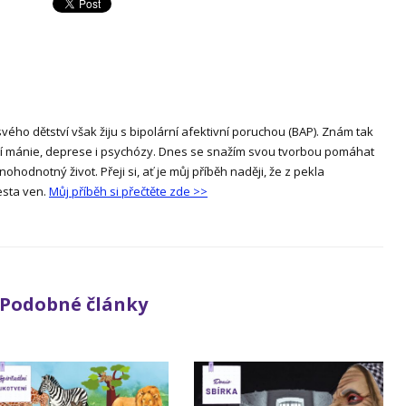
ého dětství však žiju s bipolární afektivní poruchou (BAP). Znám tak
í mánie, deprese i psychózy. Dnes se snažím svou tvorbou pomáhat
lnohodnotný život. Přeji si, ať je můj příběh naději, že z pekla
esta ven.
Můj příběh si přečtěte zde >>
Podobné články