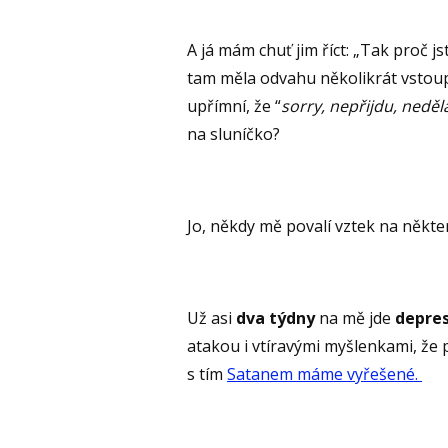
A já mám chuť jim říct: „Tak proč j
tam měla odvahu několikrát vstoup
upřímní, že “
sorry, nepřijdu, nedě
na sluníčko?
Jo, někdy mě povalí vztek na někter
Už asi
dva týdny
na mě jde
depre
atakou i vtíravými myšlenkami, že 
s tím
Satanem máme vyřešené.