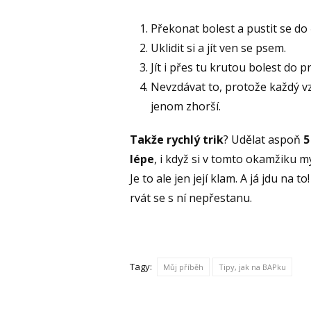
Překonat bolest a pustit se do
Uklidit si a jít ven se psem.
Jít i přes tu krutou bolest do p
Nevzdávat to, protože každý vz
jenom zhorší.
Takže rychlý trik
? Udělat aspoň
5
lépe
, i když si v tomto okamžiku m
Je to ale jen její klam. A já jdu na 
rvát se s ní nepřestanu.
Tagy:
Můj příběh
Tipy, jak na BAPku