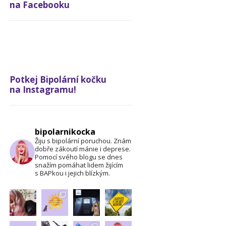
na Facebooku
Potkej Bipolární kočku
na Instagramu!
bipolarnikocka
Žiju s bipolární poruchou. Znám
dobře zákoutí mánie i deprese.
Pomocí svého blogu se dnes
snažím pomáhat lidem žijícím
s BAPkou i jejich blízkým.