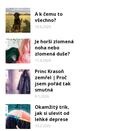
A k čemu to
všechno?
10.6.2026
Je horší zlomená
noha nebo
zlomená duše?
11.4.2026
Princ Krasoň
zemřel | Proč
jsem pořád tak
smutná
6.1.2026
Okamžitý trik,
jak si ulevit od
lehké deprese
13.2.2025