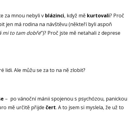
ste za mnou nebyli v
blázinci
, když mě
kurtovali
? Proč
it jen má rodina na návštěvu (někteří byli aspoň
lá mi to tam dobře
”)? Proč jste mě netahali z deprese
é lidi. Ale můžu se za to na ně zlobit?
se
– po vánoční mánii spojenou s psychózou, panickou
pro mě určitě přijde
čert
. A to jsem si myslela, že už to