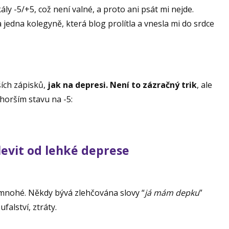
ály -5/+5, což není valné, a proto ani psát mi nejde.
edna kolegyně, která blog prolítla a vnesla mi do srdce
ích zápisků,
jak na depresi. Není to zázračný trik
, ale
horším stavu na -5:
ulevit od lehké deprese
 mnohé. Někdy bývá zlehčována slovy “
já mám depku
”
alství, ztráty.