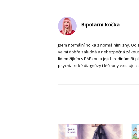
Bipolární kočka
Jsem normální holka s normálními sny. Od sv
velmi dobře záludná a nebezpečná zákout
lidem žijícím s BAPkou a jejich rodinám žít p
psychiatrické diagnózy i léčebny existuje c