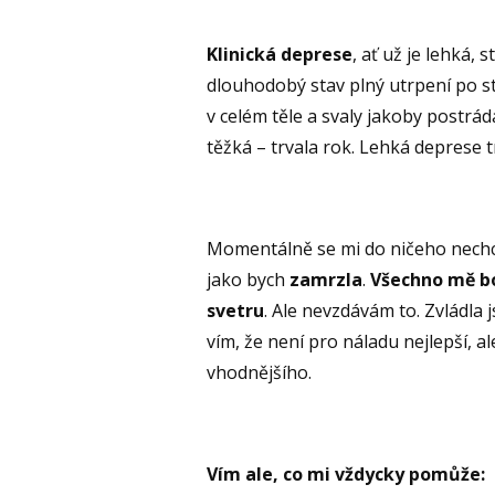
Klinická deprese
, ať už je lehká,
dlouhodobý stav plný utrpení po str
v celém těle a svaly jakoby postrád
těžká – trvala rok. Lehká deprese 
Momentálně se mi do ničeho nech
jako bych
zamrzla
.
Všechno mě bo
svetru
. Ale nevzdávám to. Zvládla j
vím, že není pro náladu nejlepší, 
vhodnějšího.
Vím ale, co mi vždycky pomůže: