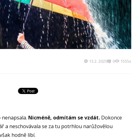
13.2. 2025
0
1555x
o nenapsala.
Nicméně, odmítám se vzdát.
Dokonce
tvář a neschovávala se za tu potrhlou narůžovělou
však hodně líbí.