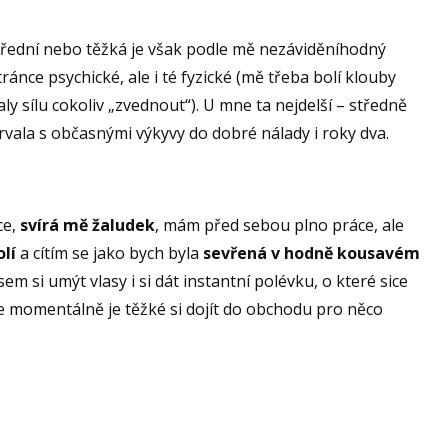
 střední nebo těžká je však podle mě nezáviděníhodný
ánce psychické, ale i té fyzické (mě třeba bolí klouby
aly sílu cokoliv „zvednout“). U mne ta nejdelší – středně
trvala s občasnými výkyvy do dobré nálady i roky dva.
ce,
svírá mě žaludek
, mám před sebou plno práce, ale
lí
a cítím se jako bych byla
sevřená v hodně kousavém
sem si umýt vlasy i si dát instantní polévku, o které sice
ale momentálně je těžké si dojít do obchodu pro něco